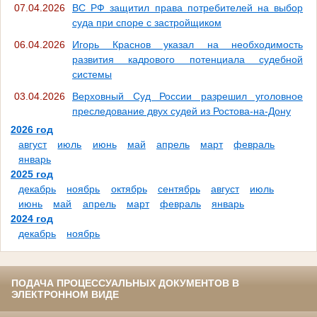
07.04.2026
ВС РФ защитил права потребителей на выбор
суда при споре с застройщиком
06.04.2026
Игорь Краснов указал на необходимость
развития кадрового потенциала судебной
системы
03.04.2026
Верховный Суд России разрешил уголовное
преследование двух судей из Ростова-на-Дону
2026 год
август
июль
июнь
май
апрель
март
февраль
январь
2025 год
декабрь
ноябрь
октябрь
сентябрь
август
июль
июнь
май
апрель
март
февраль
январь
2024 год
декабрь
ноябрь
ПОДАЧА ПРОЦЕССУАЛЬНЫХ ДОКУМЕНТОВ В
ЭЛЕКТРОННОМ ВИДЕ